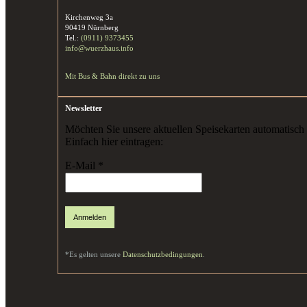
Kirchenweg 3a
90419 Nürnberg
Tel.:
(0911) 9373455
info@wuerzhaus.info
Mit Bus & Bahn direkt zu uns
Newsletter
Möchten Sie unsere aktuellen Speisekarten automatisch 
Einfach hier eintragen:
E-Mail
*
*Es gelten unsere
Datenschutzbedingungen
.