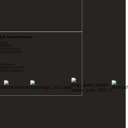
g & Auszeichnungen
ängigen
e MICHELIN,
ht als Selbstzweck,
ge Produkte und die
wurzelung und
fgeregte Gastlichkeit.
equent weiterzugehen.