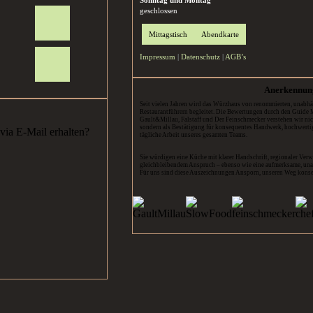
geschlossen
Mittagstisch
Abendkarte
Impressum
|
Datenschutz
|
AGB’s
Anerkennun
Seit vielen Jahren wird das Würzhaus von renommierten, unabh
Restaurantführern begleitet. Die Bewertungen durch den Guid
Gault&Millau, Falstaff und Der Feinschmecker verstehen wir nic
sondern als Bestätigung für konsequentes Handwerk, hochwerti
via E-Mail erhalten?
tägliche Arbeit unseres gesamten Teams.
Sie würdigen eine Küche mit klarer Handschrift, regionaler Ver
gleichbleibendem Anspruch – ebenso wie eine aufmerksame, unau
Für uns sind diese Auszeichnungen Ansporn, unseren Weg kons